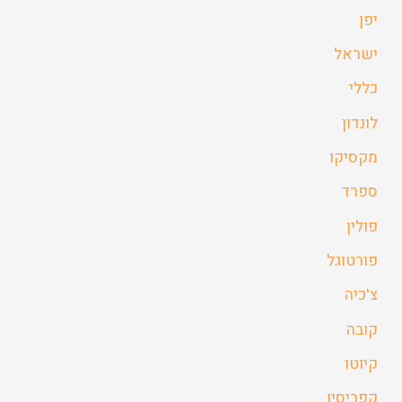
יפן
ישראל
כללי
לונדון
מקסיקו
ספרד
פולין
פורטוגל
צ'כיה
קובה
קיוטו
קפריסין