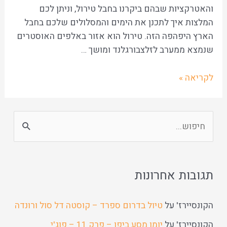
והאטרקציות שבהם ביקרנו בחבל טירול, וניתן לכם
המלצות איך לתכנן את הימים והמסלולים שלכם בחבל
הארץ היפהפה הזה. טירול הוא אזור באלפים האוסטרים
שנמצא ממערב לזלצבורגלנד ומושך …
לקריאה »
תגובות אחרונות
הקונסיירז'
על
טיול בדרום ספרד – קוסטה דל סול ורונדה
הקונסיירז'
על
יומן מסע ביפן – פרק 11 – פוג'י