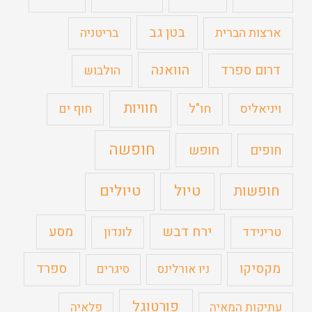
בטן גב
ארצות הברית
בריטניה
הוואנה
דרום ספרד
הולבוש
חוויות
ויניאליס
חו"ל
חוף ים
חופשה
חופים
חופש
טיול
טיולים
חופשות
ירח דבש
מסע
טרינידד
לונדון
מקסיקו
ספרד
ניו אורלינס
סיגרים
פורטוגל
עתיקות המאיה
פלאיה