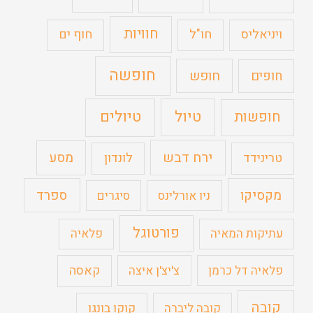
חוויות
ויניאליס
חו"ל
חוף ים
חופשה
חופים
חופש
טיול
טיולים
חופשות
ירח דבש
מסע
טרינידד
לונדון
מקסיקו
ספרד
ניו אורלינס
סיגרים
פורטוגל
עתיקות המאיה
פלאיה
קאסה
פלאיה דל כרמן
צ'יצ'ן איצה
קובה
קוקו בונגו
קובה ליברה