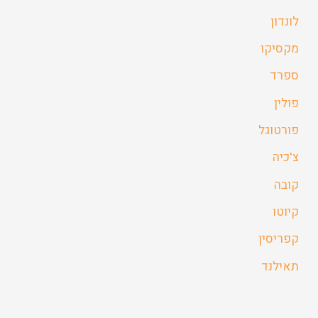
לונדון
מקסיקו
ספרד
פולין
פורטוגל
צ'כיה
קובה
קיוטו
קפריסין
תאילנד