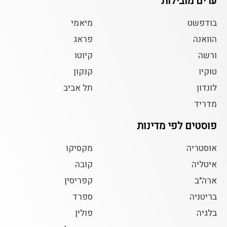
ערים מובילות
בודפשט
מיאמי
הוואנה
פראג
ורשה
קיוטו
טוקיו
קנקון
לונדון
תל אביב
מדריד
פוסטים לפי מדינות
אוסטריה
מקסיקו
איטליה
קובה
ארה"ב
קפריסין
בריטניה
ספרד
בלגיה
פולין