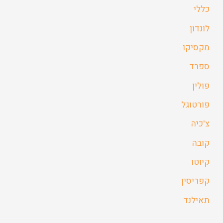
כללי
לונדון
מקסיקו
ספרד
פולין
פורטוגל
צ'כיה
קובה
קיוטו
קפריסין
תאילנד