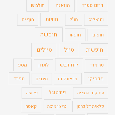
הוואנה
דרום ספרד
הולבוש
חוויות
ויניאליס
חו"ל
חוף ים
חופשה
חופים
חופש
טיול
טיולים
חופשות
ירח דבש
מסע
טרינידד
לונדון
מקסיקו
ספרד
ניו אורלינס
סיגרים
פורטוגל
עתיקות המאיה
פלאיה
קאסה
פלאיה דל כרמן
צ'יצ'ן איצה