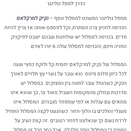
הדרך למפל גולינגר
ממפל גולינגר המשכנו למסלול נוסף –
נקיק למרקלאם
.
הכניסה לחניון צרה ונסתרת, וקל לפספס אותה אז צריך להיות
חדים. בכניסה למסלול יש שולחנות שבהם ישבנו לפיקניק.
החניה חינם, והכניסה למסלול עולה 6 יורו לאדם.
המסלול של נקיק למרקלאם יחסית קל ולוקח כחצי שעה
לכל כיוון פלוס מינוס. הוא עובר על גשרי עץ תלויים לאורך
הנקיק כשהנחל עובר למטה בין המצוקים. במסלול יש
מדרגות ובחלק מהמקומות השביל מאוד צר, כך שהוא אינו
מתאים עם עגלות או למי שמפחד מגבהים. המסלול אינו
מעגלי והולכים בו הלוך-חזור. כשהגענו לקצה המסלול התחיל
לרדת גשם כך שנאלצנו לחזור רטובים. זה קצת העיב על
החוויה כי המסלול הופך חלקלק, אבל בסך הכל זה מסלול