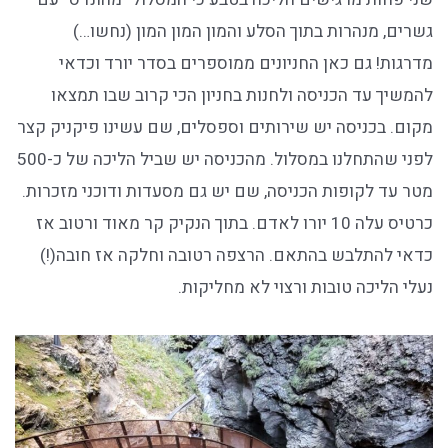
גשרים, מנהרות בתוך הסלע והמון המון המון (נחשו…)
מדרגות! גם כאן החניונים ממוספרים בסדר יורד וכדאי
להמשיך עד הכניסה ולחנות בחניון הכי קרוב שבו תמצאו
מקום. בכניסה יש שירותים וספסלים, שם עשינו פיקניק קצר
לפני שהתחלנו במסלול. מהכניסה יש שביל הליכה של כ-500
מטר עד לקופות הכניסה, שם יש גם מסעדות ודוכני מזכרות.
כרטיס עלה 10 יורו לאדם. בתוך הנקיק קר מאוד ורטוב אז
כדאי להתלבש בהתאם. הרצפה רטובה וחלקה אז חובה(!)
נעלי הליכה טובות ורצוי לא מחליקות.