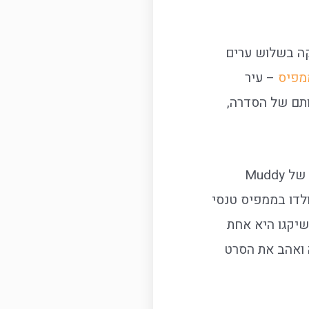
קה בשלוש ערים
מפיס
– עיר
ותם של הסדרה,
שיקגו, "עיר הרוחות", ביתם של האחים בלוז. זה המקום לשמוע בלוז כבד בסגנון של Muddy
גנון של Aretha Franklin. כולם אגב נולדו בממפיס טנסי
שיקגו היא אחת
ה ואהב את הסרט