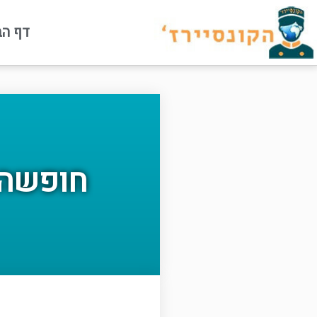
דף הב
חופשה 