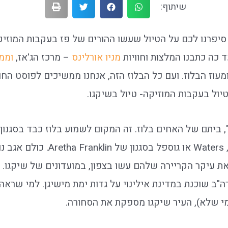
שיתוף:
יפרנו לכם על הטיול שעשו ההורים של פז בעקבות המוזי
 כה כתבנו המלצות וחוויות
מניו אורלינס
– מרכז הג'אז,
וממ
מעוז הבלוז. ועם כל הבלוז הזה, אנחנו ממשיכים לפוסט הח
יול בעקבות המוזיקה- טיול בשיקגו.
Waters ,John Lee Hooker או גוספל בס
 את עיקר הקריירה שלהם עשו בצפון, במועדונים של שיקגו. 
ה"ב שוכנת במדינת אילינוי על גדות ימת מישיגן. למי שרא
מי שלא), העיר שיקגו מספקת את הסחורה.