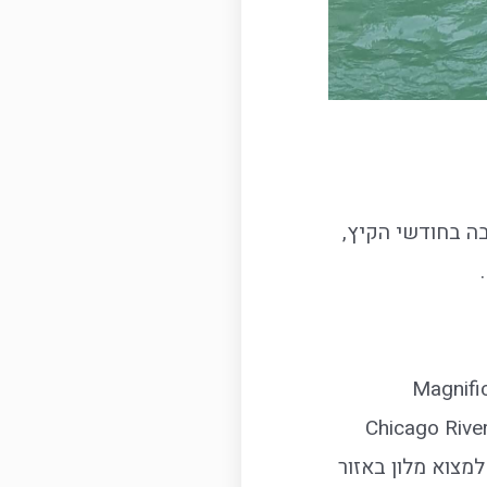
בה בחודשי הקיץ,
ת מישיגן הידועות בשמם Magnificent Mile
קדוטה – כשפז הייתה קטנה היא כינתה אותם "מגניביסנט מייל"). מצפון ל- Chicago River
למצוא מלון באזור