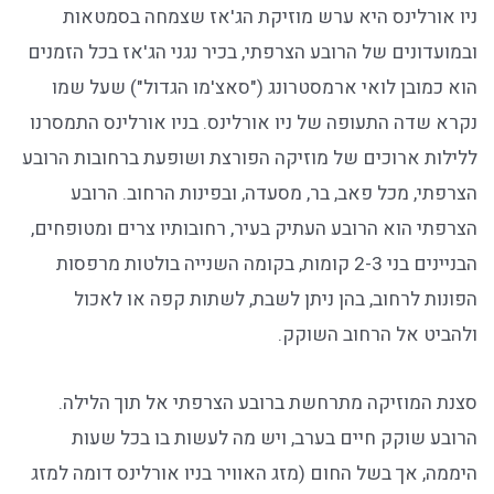
ניו אורלינס היא ערש מוזיקת הג'אז שצמחה בסמטאות
ובמועדונים של הרובע הצרפתי, בכיר נגני הג'אז בכל הזמנים
הוא כמובן לואי ארמסטרונג ("סאצ'מו הגדול") שעל שמו
נקרא שדה התעופה של ניו אורלינס. בניו אורלינס התמסרנו
ללילות ארוכים של מוזיקה הפורצת ושופעת ברחובות הרובע
הצרפתי, מכל פאב, בר, מסעדה, ובפינות הרחוב. הרובע
הצרפתי הוא הרובע העתיק בעיר, רחובותיו צרים ומטופחים,
הבניינים בני 2-3 קומות, בקומה השנייה בולטות מרפסות
הפונות לרחוב, בהן ניתן לשבת, לשתות קפה או לאכול
ולהביט אל הרחוב השוקק.
סצנת המוזיקה מתרחשת ברובע הצרפתי אל תוך הלילה.
הרובע שוקק חיים בערב, ויש מה לעשות בו בכל שעות
היממה, אך בשל החום (מזג האוויר בניו אורלינס דומה למזג