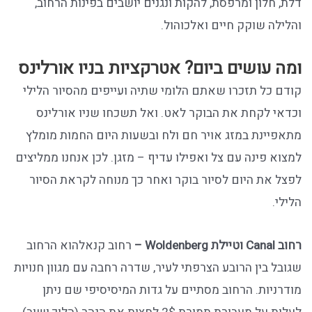
דלת, חלון ומרפסת, להקות ונגנים יושבים בפינות הרחוב,
והלילה שוקק חיים ואלכוהול.
ומה עושים ביום? אטרקציות בניו אורלינס
קודם כל תזכרו שאתם הלומי שתיה ועייפים מהסיור הלילי
וכדאי לקחת את הבוקר לאט. ואל תשכחו שניו אורלינס
מתאפיינת במזג אויר חם ולח ובשעות היום החמות מומלץ
למצוא פינה עם צל ואפילו עדיף – מזגן. לכן אנחנו ממליצים
לפצל את היום לסיור בוקר ואחר כך מנוחה לקראת הסיור
הלילי.
רחוב
Canal
וטיילת
Woldenberg
–
רחוב קנאלהוא הרחוב
שגובל בין הרובע הצרפתי לעיר, שדרה רחבה עם מגוון חנויות
מודרניות. הרחוב מסתיים על גדות המיסיסיפי שם ניתן