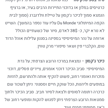
כרטיסים במלון או בדוכני התיירות הרבים בעיר, או ברציף
הנמצא סמוך לכיכר ג'קסון על טיילת וולדנברג (סמוך לבית
הקפה המיתולוגי Du Monde עליו עוד נספר בהמשך). השייט
לא נורא יקר, כ- 38$ לאדם, סיור של כשעתיים הכולל
ארוחה על נהר המיסיסיפי בספינה בסגנון עלילות אוהל הדוד
טום, הקלברי פין ושאר סיפורי מרק טווין.
כיכר ג'קסון
– נמצאת במרכז הרובע הצרפתי, על גדת
המיסיסיפי. סביב הכיכר דוכני אומנים, ציירים פסלים, דוכני
מזכרות ואומני רחוב, פשוט להקיף אותה ולהתרשם, לחזות
במופעים וליהנות, הכל שוקק חיים וססגוני. ניתן לשכור שם
כרכרה רתומה לסוסים ולצאת לסיור חביב. סביב הכיכר ולתוך
סמטאות הרובע הצרפתי ניתן לפגוש להקות ומופעי רחוב של
ג'אז, מתופפי פחים ועוד.