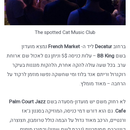
The spotted Cat Music Club
ברחוב
Decatur
ליד ה-
French Market
נמצא מועדון
בשם
BB King
– עלות כניסה 5$ וניתן גם לאכול שם ארוחת
ערב. בכל שעה עולה להקה אחרת, הלהקות מנגנות בעיקר
רוקנרול וריתם אנד בלוז ומי שחשקה נפשו מוזמן לרקוד על
הרחבה – מאוד מומלץ.
לא רחוק משם יש מועדון-מסעדה בשם
Palm Court Jazz
Cafe
. גם הוא דורש דמי כניסה, המוזיקה בסגנון ג'אז
ורגטיים, הרכב מאוד גדול על הבמה כולל טרומבון, חצוצרה,
קונטרבס, פסנתרנית (גברת לשם שינוי) וכמובן תופים