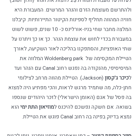
לעלות על מעבורת תמורת 2$ לחצות את הנהר (הלוך ושוב)
ולהתרשם מעוצמת הזרם והנהר המרשים. המעבורת היא
חוויה המהווה תחליף לספינות הקיטור התיירותיות. קיבלנו
המלצה מחבר שחי בניו-אורלינס כ- 10 שנים, פשוט לשוט
במעבורת בכדי לחוש את עוצמת הנהר. כך או כך ויתרנו על
שתי האופציות, והסתפקנו בהליכה לאור השקיעה, לאורך
הטיילת המקסימה של Woldenberg park המלווה את
המיסיסיפי, מהנקודה בה נפגש רחוב Canal עם הנהר ועד
ל
כיכר ג'קסון
(Jackson). הטיילת מהווה מרחב לצילומי
חתן-כלה, מה שתמיד מרגש לראות, והכי מפתיע היה למצוא
בה פסל של אגם (האומן הישראלי) לזכר היהודים שנספו
בשואה. אם חשקה נפשכם להיכנס ל
מוזיאון התת ימי
הוא
נמצא בדיוק בפינה בה רחוב Canal פוגש את הטיילת.
סיור בספינת קיטור
– כמו שאמרנו, אנחנו ויתרנו. ניתן לקנות