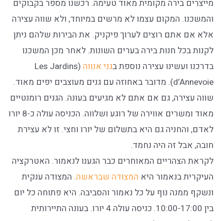
מייצרים בירה מקומית מאוד טעימה. רכשנו מספר בקבוקים
והמשכנו. המקום עצמו לא מרשים במיוחד, ולא שווה עצירה
אלא אם אתם רוצים לערוך פיקניק. את הבירות שלהם ניתן
לקנות בכל חנות בירה בערים השונות. לאחר מכן המשכנו
בדרכנו ועשינו עצירה נוספת ב
גני אנווה
(Les Jardins
d’Annevoie). מדובר באחוזה עם גנים מעוצבים יפים מאוד.
שווה עצירה, גם אם אתם לא מגיעים בעונה. הגנים רומנטיים
מאוד ומשרים אווירה של רוגע ושלווה. הכניסה עולה כ-8 יורו
לאדם, והחניה גם היא בתשלום של יורו וחצי. זו לא עצירת
חובה, אבל זה היה נחמד.
לקראת הצהריים המאוחרים כבר הגענו לנאמור. האטרקציה
העיקרית בנאמור היא
המצודה שבראשה
. המצודה ענקית
ונשקף ממנה נוף על כל נאמור והסביבה. היא פתוחה כל יום
בין 10:00-17:00. כניסה עולה 4 יורו. בעונה התיירותית