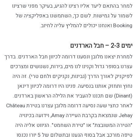
למחר בהתאם ליעד אליו רצינו להגיע, בעיקר מפני שרצינו
לשמור על גמישות. לשם כך, השתמשנו באפליקציה של
Booking ואנחנו יכולים להמליץ עליה לחיוב.
ימים 2-3 – חבל הארדנים
למחרת יצאנו מלובן ונסענו דרומה לכיוון חבל הארדנים. בדרך
עצרנו בסופר גדול וקנינו לנו מים, בירות, נשנושים ומצרכים
לפיקניק לאורך הדרך (גבינות, נקניקים ולחם טרי). זה היה
נחוץ ותחזק אותנו בנסיעה. פנינו היו דרומה לכיוון דינאן
(Dinant) שם תכננו להעביר את הלילה הראשון בארדנים.
לאחר כחצי שעה נסיעה דרומה מלובן עצרנו בטירת Château
Jehay שנמצאת בקרבת העיירה Amay, וידועה בכינויה
"הטירה המשובצת" או "טירת השחמט". הניווט אליה היה
טיפה מורכב אבל בסוף הגענו ובתשלום של 5 יורו נכנסו