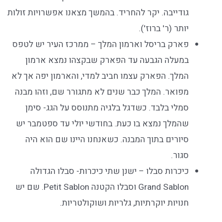
גודייבה. יקר להחריד. בהמשך מצאנו אפשרויות זולות
יותר (ר' ברוז').
פארק בריסל וארמון המלך – ממרכז העיר יש לטפס
במעלה הגבעה עד הפארק שבקצהו נמצא ארמון
המלך. הפארק עצמו חביב למדי, והארמון יפה אך לא
מפואר. המלך כבר שנים לא מתגורר שם, וזהו מבנה
סמלי בלבד. כשדגל בלגיה מתנוסס על הגג- סימן
שהמלך נמצא בו כעת. בחודשי יולי עד ספטמבר יש
סיורים בתוך המבנה. כשאנחנו היינו שם הוא היה
סגור.
כיכרות סבלו – ישנן שתי כיכרות- סבלו הגדולה
Grand Sablon וסבלו הקטנה Petit Sablon. שם יש
חנויות יוקרתיות, גלריות ושוקולטריות.