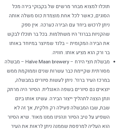
תוכלו למצוא מבחר מרשים של בקבוקי בירה מכל
הסוגים, כאשר לכל אחת מוצמדת כוס משלה אותה
ניתן לרכוש ביחד עם הבירה כערכה. אין ספק
שהקניות בברוז' היו משתלמות. בכל בר תוכלו לבקש
את הבירה המקומית – בלנד שמיוצר במיוחד באותו
בר ורק הוא מציע אותו. חוויה.
מבשלת חצי הירח – Halve Maan brewery – מבשלה
מסורתית שקיימת כבר עשרות שנים וממוקמת ממש
במרכז העיר ברוז'. ניתן לעשות סיורים במבשלה,
יוצאים גם סיורים בשפה האנגלית. הסיור היה מרתק
ונתן הצצה לתהליך ייצור הבירה. עשינו אותו ביום
שבת, שבו המבשלה פעילה רק חלקית, אך זה לא
השפיע על טיב הסיור ונהנינו ממנו מאוד. שיא הסיור
הוא העליה למרפסת שממנה ניתן לראות את העיר