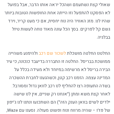
שאולי קצת נשתעמם ושהכל יראה אותו הדבר, אבל בפועל
לא הפסקנו להתפעל וזו הייתה אחת החופשות הטובות ביותר
שהיו לנו. מזג האוויר היה נוח יחסית, אם כי מעט קריר, וירד
גשם קל לפרקים. בסך הכל עונה מאוד נוחה לעשות טיול
בבלגיה.
החלטנו החלטה מושכלת
לשכור שם רכב
ולהימנע משהייה
ממושכת בבריסל. החלטה זו התבררה בדיעבד כנכונה, כי עיר
הבירה בריסל לא מרשימה במיוחד ולא מעידה בכלל על
המדינה עצמה. הזמנו רכב קטן, וכשהגענו לחברת ההשכרה
בשדה התעופה רצו להחליף לנו רכב לוואן גדול ומסורבל.
לאחר קצת משא ומתן ("אנחנו רק שניים, אין לנו שישה
ילדים לשים בוואן הענק הזה") הם השתכנעו ונתנו לנו ג'יפון
של פז'ו – שהיה מרווח ונוח ופשוט מעולה. נסענו עם Waze,