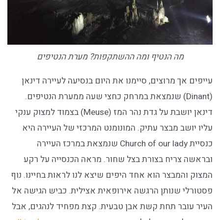
מה הנטיף ומה ההשתקפות? מערת הנטיפים
עייפים אך מרוצים, סיימנו את היום בנסיעה לעיירה דינאן
(Dinant) שנמצאת במרחק כחצי שעה ממערת הנטיפים.
דינאן יושבת על גדת נהר המז (Meuse) בצמוד למצוק ענקי
עליו יושב מבצר עתיק. המונומנט המרכזי של העיירה היא
כנסיית Church of our lady שנמצאת במרכז העיירה
ובראשה צריח בצורת בצל שחור. מראה הכנסייה על רקע
המצוק והמבצר הוא אחד היפים שיצא לנו לראות בחיינו. נוף
פסטורלי שנותן הרגשה אירופאית אצילית. כביש הגישה אל
העיר עובר תחת קשת אבן טבעית. קצת מפחיד לנהגים, אבל