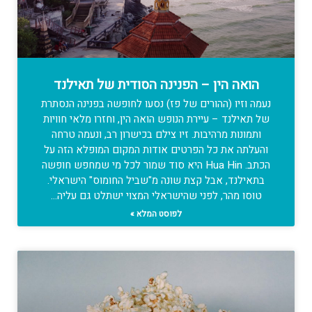
הואה הין – הפנינה הסודית של תאילנד
נעמה וזיו (ההורים של פז) נסעו לחופשה בפנינה הנסתרת
של תאילנד – עיירת הנופש הואה הין, וחזרו מלאי חוויות
ותמונות מרהיבות. זיו צילם בכישרון רב, ונעמה טרחה
והעלתה את כל הפרטים אודות המקום המופלא הזה על
הכתב. Hua Hin היא סוד שמור לכל מי שמחפש חופשה
בתאילנד, אבל קצת שונה מ"שביל החומוס" הישראלי.
טוסו מהר, לפני שהישראלי המצוי ישתלט גם עליה…
לפוסט המלא »