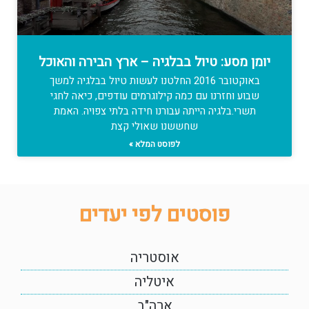
יומן מסע: טיול בבלגיה – ארץ הבירה והאוכל
באוקטובר 2016 החלטנו לעשות טיול בבלגיה למשך
שבוע וחזרנו עם כמה קילוגרמים עודפים, כיאה לחגי
תשרי.בלגיה הייתה עבורנו חידה בלתי צפויה. האמת
שחששנו שאולי קצת
לפוסט המלא »
פוסטים לפי יעדים
אוסטריה
איטליה
ארה"ב