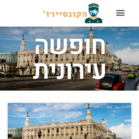
חופשה
עירונית