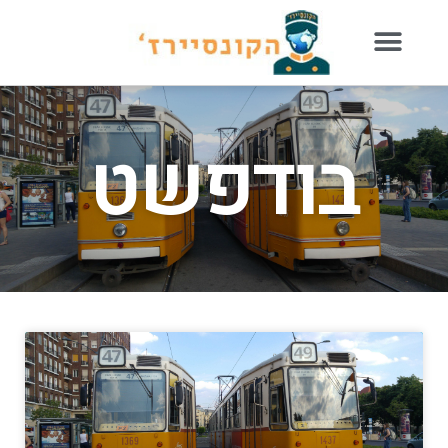
בודפשט