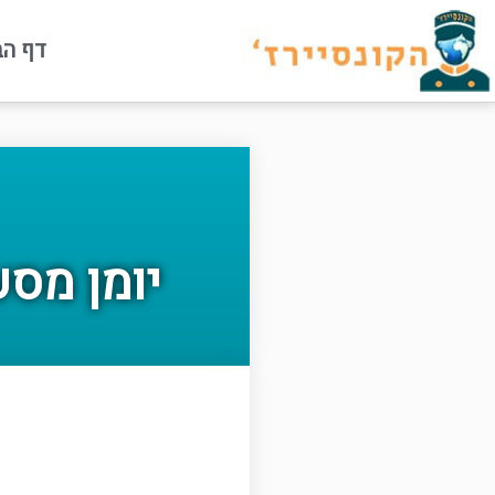
דף הב
יומן מסע