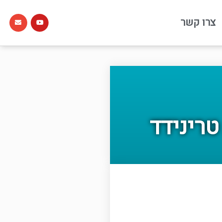
צרו קשר
טרינידד