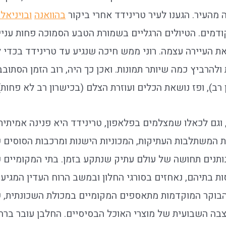
מהעיר. הגענו לעיר טרינידד אחרי ביקור
בהוואנה
ובויניאל
מים. הטיולים הרגליים בשמורת הטבע הסמוכה פחות עניינו א
ת העיירה עצמה. רוני ממש חיכה שנגיע עד טרינידד בכדי 
להרביץ כמה שיותר תמונות. ואכן כך היה, רוב הזמן הסתוב
 רב), ופז נושאת הכלים ועוזרת הצלם (בכישרון רב לא פחות)
וגם לכאלו שמצלמים בפלאפון, טרינידד היא פנינה אמיתית
ת המשתלבות העתיקות, המכוניות הישנות ומרכבות הסוסים
נותנים תחושה של עולם עתיק שנתקע בזמן. בתי המקומיים פ
ת בתיהם, נאחזים בסורגי החלון ובמשב הרוח העדין המגיע 
בוקר המוקדמות מתאספים המקומיים במכולת השכונתית, ש
ה השבועית של מוצרי האוכל הבסיסיים. החלבן עובר ברחו