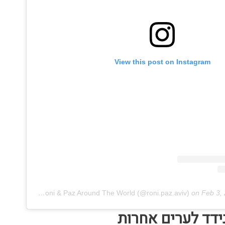
View this post on Instagram
A post shared by Roni & Paz Around The World (@roni.paz.aviv)
on
Feb 3,
ידד לערים אחרות