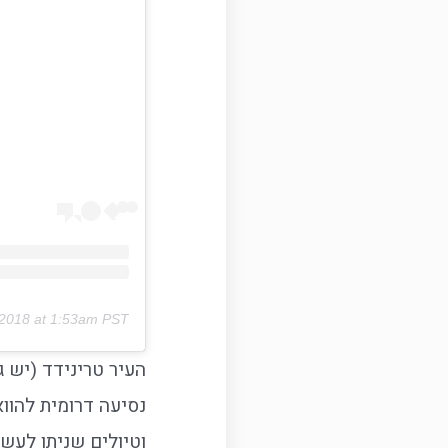
 2018 at 1:53am PST
העיר טרינידד (יש 
נסיעה דרומית להוו
וטיולים שניתן לעש