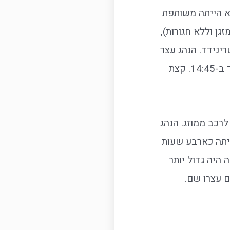
יא הייתה משותפת
8:3 בבוקר (רכב ישן עם מזגן וללא חגורות),
ינידד. הנהג עצר
לנו בדרך בחנות נוחות שבה היו אוכל ושתיה וגם שירותים נקיים. הגענו לטרינידד ב-14:45. קצת
עלתה לנו 30 קוק לאדם לרכב ממוזג. הנהג
ייתה כארבע שעות
 היה גדול יותר
ם עצרו שם.